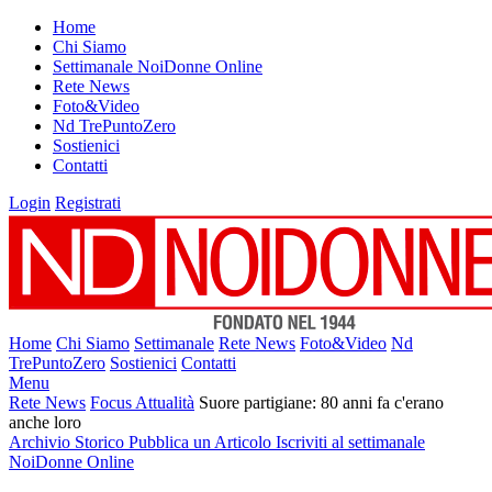
Home
Chi Siamo
Settimanale NoiDonne Online
Rete News
Foto&Video
Nd TrePuntoZero
Sostienici
Contatti
Login
Registrati
Home
Chi Siamo
Settimanale
Rete News
Foto&Video
Nd
TrePuntoZero
Sostienici
Contatti
Menu
Rete News
Focus Attualità
Suore partigiane: 80 anni fa c'erano
anche loro
Archivio Storico
Pubblica un Articolo
Iscriviti al settimanale
NoiDonne Online