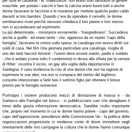
per tutte le cattedrali - le “maestranze” non erano solo lavoratori di genere
maschile: per portare i sacchi e fare la calcina erano buoni tutti e anche
donne facevano le facchine e le muratore per mettere qualche piatto caldo
davanti ai loro bambini. Quando c’era da spendere il cervello, le donne
sembravano mute perché nessuno chiedeva il loro parere e loro stesse
non si azzardavano ad esprimerlo.
Le più determinate, - minoranze ovviamente - “trasgredivano”. Succedeva
anche a quelle - ed erano tante - che, oppresse da un marito “capo della
famiglia”, facevano la cresta sulla spesa: la casalinga non aveva diritti sui
soldi di casa. Nel film
Una giornata particolare
una casalinga, moglie di
uno dei tanti fascisti ferventi -
l’uomo deve essere marito, padre e soldato
- che è andato (come tutto il condominio) in divisa alla sfilata per la venuta
di Hitler,’ incontra il vicino, un gay alla vigilia della deportazione in
Sardegna; il caso evidenzia la crisi di una donna che non ha ragione di
esprimere le sue idee, ma non si compiace del rientro del legittimo
consorte intenzionato a farle fare il settimo figlio per ottenere il bonus
premio per le famiglie numerose.
Purtroppo i sistemi producono mezzi di distrazione di massa e - da
Garlasco alla Famiglia nel bosco - si pubblicizzano casi che deragliano il
treno della giusta informazione democratica. Sarebbe molto importante
che, proprio nel momento in cui le donne hanno potere - capo del governo,
capo dell’opposizione, presidenza della Commissione Ue - la politica delle
organizzazioni progressiste si rendesse conto di dover immettere negli
orientamenti delle loro campagne la cultura che le donne hanno comunque