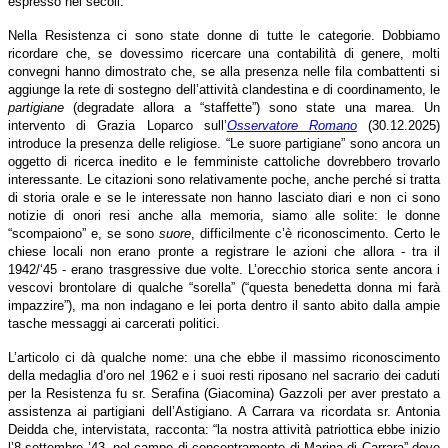
espresso nei secoli.
Nella Resistenza ci sono state donne di tutte le categorie. Dobbiamo
ricordare che, se dovessimo ricercare una contabilità di genere, molti
convegni hanno dimostrato che, se alla presenza nelle fila combattenti si
aggiunge la rete di sostegno dell’attività clandestina e di coordinamento, le
partigiane
(degradate allora a “staffette”) sono state una marea. Un
intervento di Grazia Loparco sull’
Osservatore Romano
(30.12.2025)
introduce la presenza delle religiose. “Le suore partigiane” sono ancora un
oggetto di ricerca inedito e le femministe cattoliche dovrebbero trovarlo
interessante. Le citazioni sono relativamente poche, anche perché si tratta
di storia orale e se le interessate non hanno lasciato diari e non ci sono
notizie di onori resi anche alla memoria, siamo alle solite: le donne
“scompaiono” e, se sono
suore
, difficilmente c’è riconoscimento. Certo le
chiese locali non erano pronte a registrare le azioni che allora - tra il
1942/‘45 - erano trasgressive due volte. L’orecchio storica sente ancora i
vescovi brontolare di qualche “sorella” (“questa benedetta donna mi farà
impazzire”), ma non indagano e lei porta dentro il santo abito dalla ampie
tasche messaggi ai carcerati politici.
L’articolo ci dà qualche nome: una che ebbe il massimo riconoscimento
della medaglia d’oro nel 1962 e i suoi resti riposano nel sacrario dei caduti
per la Resistenza fu sr. Serafina (Giacomina) Gazzoli per aver prestato a
assistenza ai partigiani dell’Astigiano. A Carrara va ricordata sr. Antonia
Deidda che, intervistata, racconta: “la nostra attività patriottica ebbe inizio
l’8 settembre ’43, nel campo di concentramento di Marina di Carrara” dove