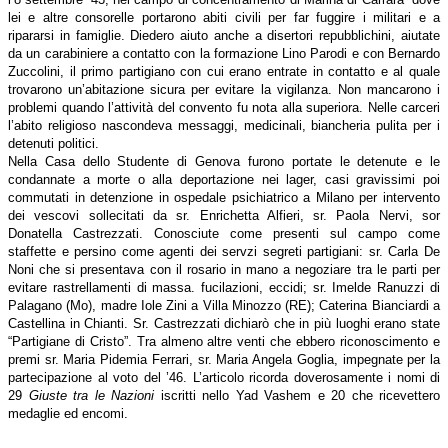
lei e altre consorelle portarono abiti civili per far fuggire i militari e a
ripararsi in famiglie. Diedero aiuto anche a disertori repubblichini, aiutate
da un carabiniere a contatto con la formazione Lino Parodi e con Bernardo
Zuccolini, il primo partigiano con cui erano entrate in contatto e al quale
trovarono un’abitazione sicura per evitare la vigilanza. Non mancarono i
problemi quando l’attività del convento fu nota alla superiora. Nelle carceri
l’abito religioso nascondeva messaggi, medicinali, biancheria pulita per i
detenuti politici.
Nella Casa dello Studente di Genova furono portate le detenute e le
condannate a morte o alla deportazione nei lager, casi gravissimi poi
commutati in detenzione in ospedale psichiatrico a Milano per intervento
dei vescovi sollecitati da sr. Enrichetta Alfieri, sr. Paola Nervi, sor
Donatella Castrezzati. Conosciute come presenti sul campo come
staffette e persino come agenti dei servzi segreti partigiani: sr. Carla De
Noni che si presentava con il rosario in mano a negoziare tra le parti per
evitare rastrellamenti di massa. fucilazioni, eccidi; sr. Imelde Ranuzzi di
Palagano (Mo), madre Iole Zini a Villa Minozzo (RE); Caterina Bianciardi a
Castellina in Chianti. Sr. Castrezzati dichiarò che in più luoghi erano state
“Partigiane di Cristo”. Tra almeno altre venti che ebbero riconoscimento e
premi sr. Maria Pidemia Ferrari, sr. Maria Angela Goglia, impegnate per la
partecipazione al voto del ’46. L’articolo ricorda doverosamente i nomi di
29
Giuste tra le Nazioni
iscritti nello Yad Vashem e 20 che ricevettero
medaglie ed encomi.