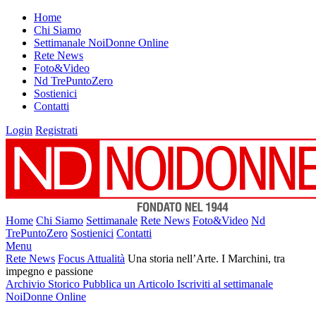
Home
Chi Siamo
Settimanale NoiDonne Online
Rete News
Foto&Video
Nd TrePuntoZero
Sostienici
Contatti
Login
Registrati
Home
Chi Siamo
Settimanale
Rete News
Foto&Video
Nd
TrePuntoZero
Sostienici
Contatti
Menu
Rete News
Focus Attualità
Una storia nell’Arte. I Marchini, tra
impegno e passione
Archivio Storico
Pubblica un Articolo
Iscriviti al settimanale
NoiDonne Online