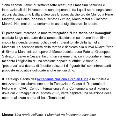
Sono esposti i lavori di settantasette artisti, tra i massimi nazionali e
internazionali del Novecento e contemporanei, tra i quali se ne segnalano
alcuni: da Giacomo Balla a Georges Braque, da Giorgio de Chirico a René
Magritte, da Pablo Picasso a Renato Guttuso, Mario Mafai e Giacomo
Manzù. Non molte, ma certamente assai significative, le artiste.
Di particolare interesse la mostra fotografica
“Una storia per immagini”
ospitata lungo una parte della rampa elicoidale in cui, come in un film, si
snoda la vicenda umana, politica ed imprenditoriale della famiglia
Marchini. La seconda metà della rampa è dedicata alla nuova
Nuova Pesa
di Simona Marchini, con opere di Marco Lodola, Luca Patella, Giuseppe
Salvatori, Salvo e Cesare Tacchi: un insieme che, con fotografie e filmati,
racconta l’originalità di una stagione capace di offrire “visione” e
“presenza” alla ricerca di “inedite soluzioni di figurabilità” con interessanti
proposte espositive collocate anche nel giardino.
Il catalogo è edito dall’
Accademia Nazionale di San Luca
e la mostra è
realizzata in collaborazione con la Fondazione Cassa di Risparmio di
Foligno e il CIAC, Centro Internazionale Arte Contemporanea di Foligno,
dove dal 20 maggio al 21 agosto 2022, verrà ospitata una selezione delle
opere realizzata a cura di Italo Tomassoni.
Mostra
:
Una storia nell’arte. I Marchini tra impegno e passione