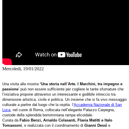
Mercoledi, 19/01/2022
Una visita alla mostra
‘Una storia nell
’
Arte. I Marchini, tra impegno e
passione
’ può non essere sufficiente per cogliere le tante sfumature che
l’iniziativa propone attraverso un interessante e godibile intreccio tra
dimensione artistica, civile e politica. Un insieme che si fa vivo messaggio
culturale a partire dal luogo che la ospita: l’
Accademia Nazionale di San
Luca
, nel cuore di Roma, collocata nell’elegante Palazzo Carpegna,
custode della splendida borrominiana rampa elicoidale.
Curata da
Fabio Benzi, Arnaldo Colasanti, Flavia Matitti e Italo
Tomassoni
, e realizzata con il coordinamento di
Gianni Dessì
e