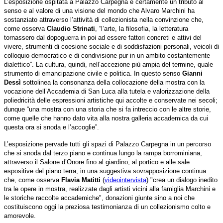
L’esposizione ospitata a Palazzo Carpegna è certamente un tributo al
senso e al valore di una visione del mondo che Alvaro Marchini ha
sostanziato attraverso l’attività di collezionista nella convinzione che,
come osserva
Claudio Strinati
, “l’arte, la filosofia, la letteratura
tornassero dal dopoguerra in poi ad essere fattori concreti e attivi del
vivere, strumenti di coesione sociale e di soddisfazioni personali, veicoli di
colloquio democratico e di condivisione pur in un ambito costantemente
dialettico”. La cultura, quindi, nell’accezione più ampia del termine, quale
strumento di emancipazione civile e politica. In questo senso
Gianni
Dessì
sottolinea la consonanza della collocazione della mostra con la
vocazione dell’Accademia di San Luca alla tutela e valorizzazione della
poliedricità delle espressioni artistiche qui accolte e conservate nei secoli;
dunque “una mostra con una storia che si fa intreccio con le altre storie,
come quelle che hanno dato vita alla nostra galleria accademica da cui
questa ora si snoda e l’accoglie”.
L’esposizione pervade tutti gli spazi di Palazzo Carpegna in un percorso
che si snoda dal terzo piano e continua lungo la rampa borrominiana,
attraverso il Salone d’Onore fino al giardino, al portico e alle sale
espositive del piano terra, in una suggestiva sovrapposizione continua
che, come osserva
Flavia Matitti
(
videointervista
) "crea un dialogo inedito
tra le opere in mostra, realizzate dagli artisti vicini alla famiglia Marchini e
le storiche raccolte accademiche", donazioni giunte sino a noi che
costituiscono oggi la preziosa testimonianza di un collezionismo colto e
amorevole.