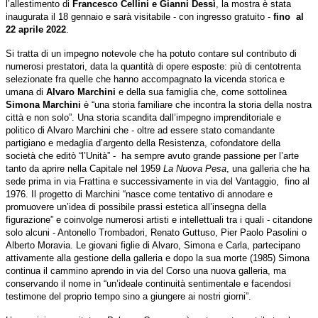
l’allestimento di
Francesco Cellini e Gianni Dessì
, la mostra è stata
inaugurata il 18 gennaio e sarà visitabile - con ingresso gratuito -
fino al
22 aprile 2022
.
Si tratta di un impegno notevole che ha potuto contare sul contributo di
numerosi prestatori, data la quantità di opere esposte: più di centotrenta
selezionate fra quelle che hanno accompagnato la vicenda storica e
umana di
Alvaro Marchini
e della sua famiglia che, come sottolinea
Simona Marchini
è “una
storia familiare che incontra la storia della nostra
città e non solo”. Una storia scandita dall’impegno imprenditoriale e
politico di Alvaro Marchini che - oltre ad essere stato comandante
partigiano e medaglia d’argento della Resistenza, cofondatore della
società che editò “l’Unità” - ha sempre avuto grande passione per l’arte
tanto da aprire nella Capitale nel 1959
La Nuova Pesa
, una galleria che ha
sede prima in via Frattina e successivamente in via del Vantaggio, fino al
1976. Il progetto di Marchini “nasce come tentativo di annodare e
promuovere un’idea di possibile prassi estetica all’insegna della
figurazione” e coinvolge numerosi artisti e intellettuali tra i quali - citandone
solo alcuni - Antonello Trombadori, Renato Guttuso, Pier Paolo Pasolini o
Alberto Moravia. Le giovani figlie di Alvaro, Simona e Carla, partecipano
attivamente alla gestione della galleria e dopo la sua morte (1985) Simona
continua il cammino aprendo in via del Corso una nuova galleria, ma
conservando il nome in “un’ideale continuità sentimentale e facendosi
testimone del proprio tempo sino a giungere ai nostri giorni”.