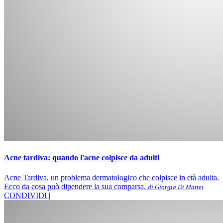
Acne tardiva: quando l'acne colpisce da adulti
Acne Tardiva, un problema dermatologico che colpisce in età adulta.
Ecco da cosa può dipendere la sua comparsa.
di Giorgia Di Mattei
CONDIVIDI |