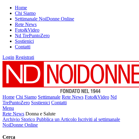
Home
Chi Siamo
Settimanale NoiDonne Online
Rete News
Foto&Video
Nd TrePuntoZero
Sostienici
Contatti
Login
Registrati
Home
Chi Siamo
Settimanale
Rete News
Foto&Video
Nd
TrePuntoZero
Sostienici
Contatti
Menu
Rete News
Donna e Salute
Archivio Storico
Pubblica un Articolo
Iscriviti al settimanale
NoiDonne Online
Cerca