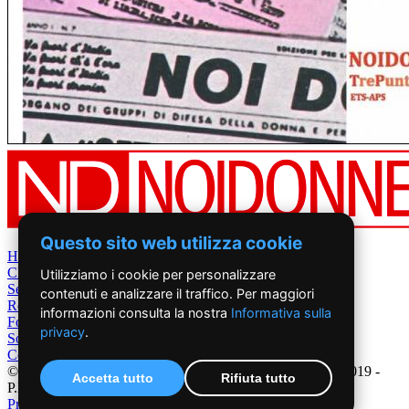
Questo sito web utilizza cookie
Home
Chi Siamo
Utilizziamo i cookie per personalizzare
Settimanale
contenuti e analizzare il traffico. Per maggiori
Rete News
informazioni consulta la nostra
Informativa sulla
Foto&Video
privacy
.
Sostienici
Contatti
©2019 - NoiDonne - Iscrizione ROC n.33421 del 23 /09/ 2019 -
Accetta tutto
Rifiuta tutto
P.IVA 00878931005
Privacy Policy
-
Cookie Policy
|
Creazione Siti Internet