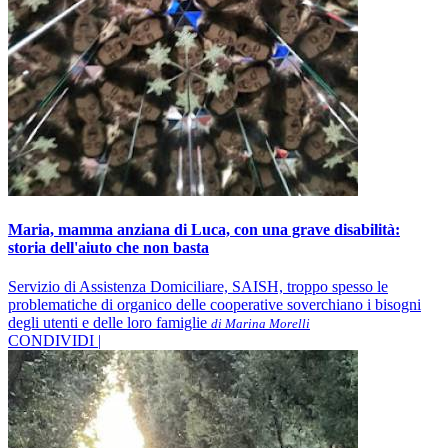
Maria, mamma anziana di Luca, con una grave disabilità:
storia dell'aiuto che non basta
Servizio di Assistenza Domiciliare, SAISH, troppo spesso le
problematiche di organico delle cooperative soverchiano i bisogni
degli utenti e delle loro famiglie
di Marina Morelli
CONDIVIDI |