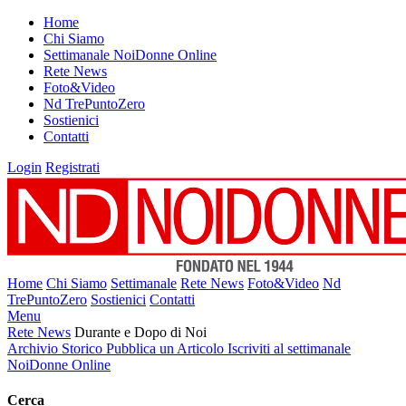
Home
Chi Siamo
Settimanale NoiDonne Online
Rete News
Foto&Video
Nd TrePuntoZero
Sostienici
Contatti
Login
Registrati
Home
Chi Siamo
Settimanale
Rete News
Foto&Video
Nd
TrePuntoZero
Sostienici
Contatti
Menu
Rete News
Durante e Dopo di Noi
Archivio Storico
Pubblica un Articolo
Iscriviti al settimanale
NoiDonne Online
Cerca