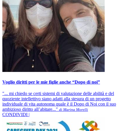
Voglio diritti per le mie figlie anche “Dopo di noi”
"... mi chiedo se certi sistemi di valutazione delle abilità e del
quoziente intellettivo siano adatti alla stesura di un progetto
individuale di vita autonoma quale è il Dopo di Noi con il suo
ambizioso diritto all’abitare..."
di Marina Morelli
CONDIVIDI |