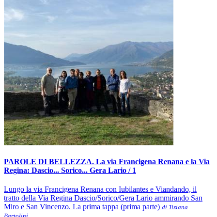
PAROLE DI BELLEZZA. La via Francigena Renana e la Via
Regina: Dascio... Sorico... Gera Lario / 1
Lungo la via Francigena Renana con Iubilantes e Viandando, il
tratto della Via Regina Dascio/Sorico/Gera Lario ammirando San
Miro e San Vincenzo. La prima tappa (prima parte)
di Tiziana
Bartolini