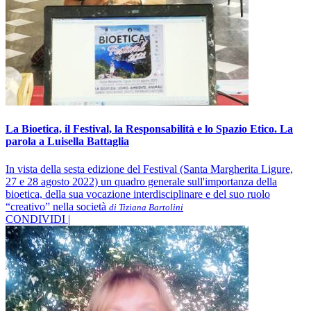
La Bioetica, il Festival, la Responsabilità e lo Spazio Etico. La
parola a Luisella Battaglia
In vista della sesta edizione del Festival (Santa Margherita Ligure,
27 e 28 agosto 2022) un quadro generale sull'importanza della
bioetica, della sua vocazione interdisciplinare e del suo ruolo
“creativo” nella società
di Tiziana Bartolini
CONDIVIDI |