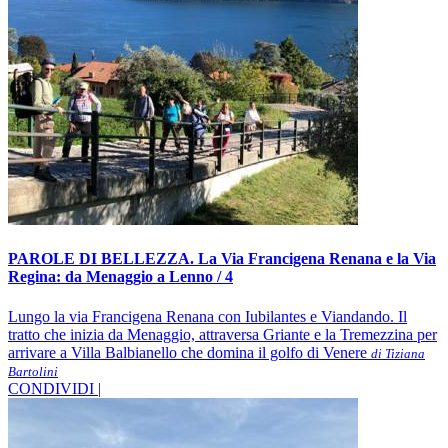
PAROLE DI BELLEZZA. La Via Francigena Renana e la Via
Regina: da Menaggio a Lenno / 4
Lungo la via Francigena Renana con Iubilantes e Viandando. Il
tratto che inizia da Menaggio, attraversa Griante e la Tremezzina per
arrivare a Villa Balbianello che domina il golfo di Venere
di Tiziana
Bartolini
CONDIVIDI |