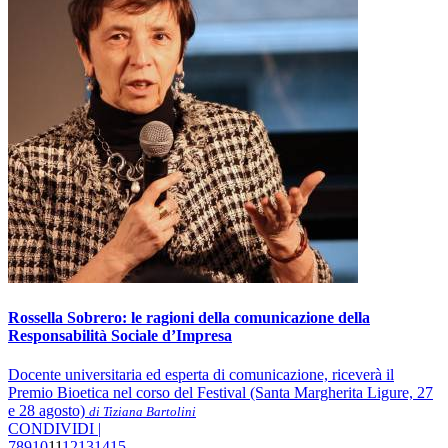
Rossella Sobrero: le ragioni della comunicazione della
Responsabilità Sociale d’Impresa
Docente universitaria ed esperta di comunicazione, riceverà il
Premio Bioetica nel corso del Festival (Santa Margherita Ligure, 27
e 28 agosto)
di Tiziana Bartolini
CONDIVIDI |
7
8
9
10
11
12
13
14
15