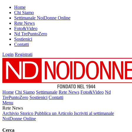
Home
Chi Siamo
Settimanale NoiDonne Online
Rete News
Foto&Video
Nd TrePuntoZero
Sostienici
Contatti
Login
Registrati
Home
Chi Siamo
Settimanale
Rete News
Foto&Video
Nd
TrePuntoZero
Sostienici
Contatti
Menu
Rete News
Archivio Storico
Pubblica un Articolo
Iscriviti al settimanale
NoiDonne Online
Cerca