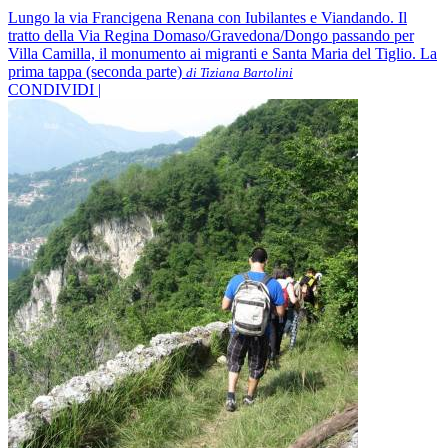
Lungo la via Francigena Renana con Iubilantes e Viandando. Il
tratto della Via Regina Domaso/Gravedona/Dongo passando per
Villa Camilla, il monumento ai migranti e Santa Maria del Tiglio. La
prima tappa (seconda parte)
di Tiziana Bartolini
CONDIVIDI |