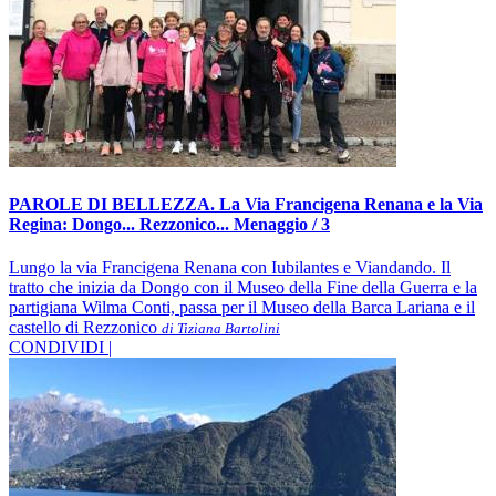
PAROLE DI BELLEZZA. La Via Francigena Renana e la Via
Regina: Dongo... Rezzonico... Menaggio / 3
Lungo la via Francigena Renana con Iubilantes e Viandando. Il
tratto che inizia da Dongo con il Museo della Fine della Guerra e la
partigiana Wilma Conti, passa per il Museo della Barca Lariana e il
castello di Rezzonico
di Tiziana Bartolini
CONDIVIDI |