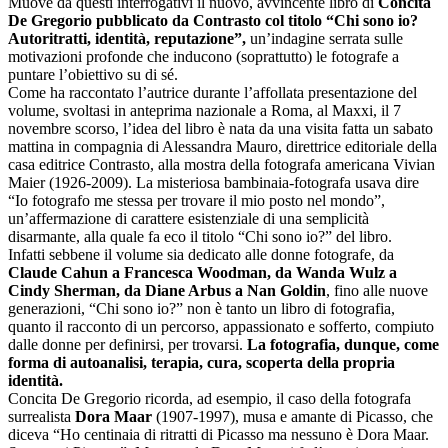
Muove da questi interrogativi il nuovo, avvincente libro di
Concita
De Gregorio pubblicato da Contrasto col titolo “Chi sono io?
Autoritratti, identità, reputazione”,
un’indagine serrata sulle
motivazioni profonde che inducono (soprattutto) le fotografe a
puntare l’obiettivo su di sé.
Come ha raccontato l’autrice durante l’affollata presentazione del
volume, svoltasi in anteprima nazionale a Roma, al Maxxi, il 7
novembre scorso, l’idea del libro è nata da una visita fatta un sabato
mattina in compagnia di Alessandra Mauro, direttrice editoriale della
casa editrice Contrasto, alla mostra della fotografa americana Vivian
Maier (1926-2009). La misteriosa bambinaia-fotografa usava dire
“Io fotografo me stessa per trovare il mio posto nel mondo”,
un’affermazione di carattere esistenziale di una semplicità
disarmante, alla quale fa eco il titolo “Chi sono io?” del libro.
Infatti sebbene il volume sia dedicato alle donne fotografe, da
Claude Cahun a Francesca Woodman, da Wanda Wulz a
Cindy Sherman, da Diane Arbus a Nan Goldin
, fino alle nuove
generazioni, “Chi sono io?” non è tanto un libro di fotografia,
quanto il racconto di un percorso, appassionato e sofferto, compiuto
dalle donne per definirsi, per trovarsi.
La fotografia, dunque, come
forma di autoanalisi, terapia, cura, scoperta della propria
identità.
Concita De Gregorio ricorda, ad esempio, il caso della fotografa
surrealista
Dora Maar
(1907-1997), musa e amante di Picasso, che
diceva “Ho centinaia di ritratti di Picasso ma nessuno è Dora Maar.