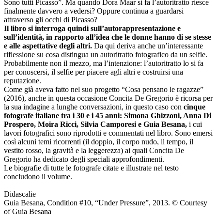
Sono tutti Picasso”. Ma quando Dora Maar si fa l’autoritratto riesce
finalmente davvero a vedersi? Oppure continua a guardarsi
attraverso gli occhi di Picasso?
Il libro si interroga quindi sull’autorappresentazione e
sull’identità, in rapporto all’idea che le donne hanno di se stesse
e alle aspettative degli altri.
Da qui deriva anche un’interessante
riflessione su cosa distingua un autoritratto fotografico da un selfie.
Probabilmente non il mezzo, ma l’intenzione: l’autoritratto lo si fa
per conoscersi, il selfie per piacere agli altri e costruirsi una
reputazione.
Come già aveva fatto nel suo progetto “Cosa pensano le ragazze”
(2016), anche in questa occasione Concita De Gregorio è ricorsa per
la sua indagine a lunghe conversazioni, in questo caso con
cinque
fotografe italiane tra i 30 e i 45 anni: Simona Ghizzoni, Anna Di
Prospero, Moira Ricci, Silvia Camporesi e Guia Besana,
i cui
lavori fotografici sono riprodotti e commentati nel libro. Sono emersi
così alcuni temi ricorrenti (il doppio, il corpo nudo, il tempo, il
vestito rosso, la gravità e la leggerezza) ai quali Concita De
Gregorio ha dedicato degli speciali approfondimenti.
Le biografie di tutte le fotografe citate e illustrate nel testo
concludono il volume.
Didascalie
Guia Besana, Condition #10, “Under Pressure”, 2013. © Courtesy
of Guia Besana