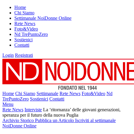
Home
Chi Siamo
Settimanale NoiDonne Online
Rete News
Foto&Video
Nd TrePuntoZero
Sostienici
Contatti
Login
Registrati
Home
Chi Siamo
Settimanale
Rete News
Foto&Video
Nd
TrePuntoZero
Sostienici
Contatti
Menu
Rete News
Interviste
La ‘ritornanza’ delle giovani generazioni,
speranza per il futuro della nuova Puglia
Archivio Storico
Pubblica un Articolo
Iscriviti al settimanale
NoiDonne Online