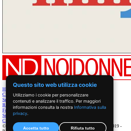
Questo sito web utilizza cookie
Home
Chi Siamo
Utilizziamo i cookie per personalizzare
Settimanale
contenuti e analizzare il traffico. Per maggiori
Rete News
informazioni consulta la nostra
Informativa sulla
Foto&Video
privacy
.
Sostienici
Contatti
©2019 - NoiDonne - Iscrizione ROC n.33421 del 23 /09/ 2019 -
Accetta tutto
Rifiuta tutto