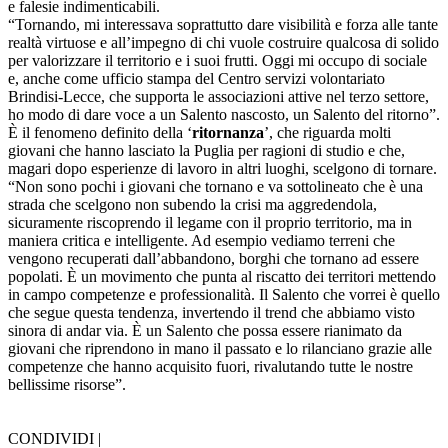
e falesie indimenticabili.
“Tornando, mi interessava soprattutto dare visibilità e forza alle tante
realtà virtuose e all’impegno di chi vuole costruire qualcosa di solido
per valorizzare il territorio e i suoi frutti. Oggi mi occupo di sociale
e, anche come ufficio stampa del Centro servizi volontariato
Brindisi-Lecce, che supporta le associazioni attive nel terzo settore,
ho modo di dare voce a un Salento nascosto, un Salento del ritorno”.
È il fenomeno definito della ‘
ritornanza
’, che riguarda molti
giovani che hanno lasciato la Puglia per ragioni di studio e che,
magari dopo esperienze di lavoro in altri luoghi, scelgono di tornare.
“Non sono pochi i giovani che tornano e va sottolineato che è una
strada che scelgono non subendo la crisi ma aggredendola,
sicuramente riscoprendo il legame con il proprio territorio, ma in
maniera critica e intelligente. Ad esempio vediamo terreni che
vengono recuperati dall’abbandono, borghi che tornano ad essere
popolati. È un movimento che punta al riscatto dei territori mettendo
in campo competenze e professionalità. Il Salento che vorrei è quello
che segue questa tendenza, invertendo il trend che abbiamo visto
sinora di andar via. È un Salento che possa essere rianimato da
giovani che riprendono in mano il passato e lo rilanciano grazie alle
competenze che hanno acquisito fuori, rivalutando tutte le nostre
bellissime risorse”.
CONDIVIDI |