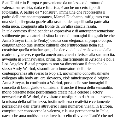
Stati Uniti e in Europa e proveniente da un lessico di rottura di
valenza surrealista, dada e futurista, è anche un certo tipo di
fotografia. A partire da “Tonsure”, immagine che rappresenta il
padre dell’arte contemporanea, Marcel Duchamp, raffigurato con
una stella, disegnata grazie alla rasatura dei capelli sulla parte alta
della nuca, congiunta alla fronte da un’altra striscia rasata.
In tale contesto d’indipendenza espressiva e di autorappresentazione
sottilmente provocatoria si situa la serie di immagini fotografiche che
Anna Streyar (in arte Yenky) dedica con eleganza al proprio corpo,
congiungendo due istanze culturali che s’intrecciano nella sua
creatività: quella mitteluropea, che deriva dal padre sloveno e dalla
madre ungherese, e quella americana, che si riferisce alla sua nascita,
avvenuta in Pennsylvania, prima del trasferimento in Arizona e poi a
Los Angeles. E a tal proposito non va dimenticato il fatto che lo
stesso Andy Warhol, straordinario innovatore dell’arte
contemporanea attraverso la Pop art, movimento concettualmente
collegato alla body art, era slovacco, cioè mitteleuropeo d’origine.
Anna Streyar, in confronto a Warhol, porta nelle sue immagini il
concetto di buon gusto e di misura. E anche il tema della sensualità,
molto presente nelle performance create nella celebre Factory
newyorkese di Warhol, è rivisitato e trasfigurato da Anna attraverso
la misura della raffinatezza, insita nella sua creatività e certamente
perfezionata dall’artista attraverso i suoi numerosi viaggi in Europa,
compiuti per conoscerne la valenza, e la sua permanenza in Italia,
paese che ama moltissimo e dove ha scelto di vivere. Tant’è che nel