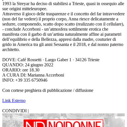
1993 la Streyar ha deciso di stabilirsi a Trieste, quasi in ossequio alle
sue origini mitteleuropee.
Attraverso il gioco delle trasparenze e il concetto del far intravvedere
(non del far vedere) il proprio corpo, Anna riesce delicatamente a
sedurre, componendo, scatto dopo scatto (realizzato con il cellulare),
- conclude Accerboni - un’atmosfera sottilmente erotica che
manifesta con il garbo di un’artista naturalmente affine ai parametri
dell’equilibrio e della Bellezza, appresi dalla madre, couturier di
grido in America tra gli anni Sessanta e il 2018, e dal nonno paterno
architetto.
DOVE: Café Rossetti · Largo Gaber 1 · 34126 Trieste
QUANDO: 24 giugno 2022
ORARIO: ore 18.30
A CURA DI: Marianna Accerboni
INFO: +39 335 6750946
Con cortese preghiera di pubblicazione / diffusione
Link Esterno
CONDIVIDI |