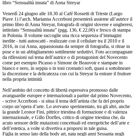
libro “Sensualità innata” di Anna Streyar
Venerdì 24 giugno alle 18.30 al Café Rossetti di Trieste (Largo
Piave 1) l’arch. Marianna Accerboni presenterà assieme all’autrice il
primo libro di Anna Streyar, fotografa di origini slovene e ungheresi,
intitolato “Sensualità innata” (pgg. 136, € 22,00) e fresco di stampa
in Polonia. Il volume raccoglie una ricca sequenza d’immagini
inedite - tutti autoscatti - realizzate con il cellulare tra il 2010 e il
2016, in cui Anna, appassionata da sempre di fotografia, si ritrae in
pose e in un abbigliamento sottilmente seduttivi. Foto accompagnate
da riflessioni sul tema dell’autrice o di protagonisti del Novecento
come per esempio Picasso o Simone de Beauvoir e stampate in
bianco e nero, in seppia o in toni cromatici soft, quasi a sottolineare
la discrezione e la delicatezza con cui la Streyar fa entrare il fruitore
nella propria intimità
Nell’ambito del concetto di libertà espressiva promosso dalle
avanguardie europee e internazionali a partire dal primo Novecento,
- scrive Accerboni - si situa il tema dell’artista che fa del proprio
corpo un’opera d’arte. Lo avevano sperimentato, tra gli altri, anche
la grande Leonor Fini, pittrice triestina di formazione e di valenza
internazionale, e Gillo Dorfles, critico di origine triestina che, da
acuto sensore delle mutazioni concettuali ed energetiche dell’arte e
dell’estetica, a volte si divertiva a proporsi in tale guisa.
Figlia in senso lato della body art, nata negli anni Sessanta negli