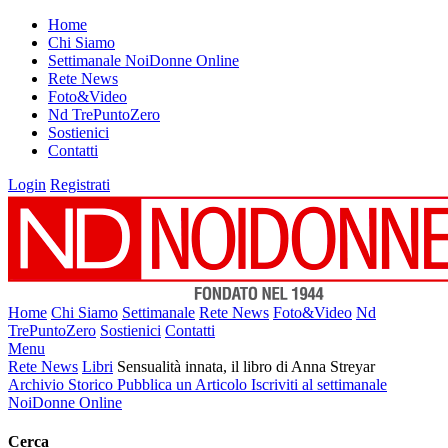
Home
Chi Siamo
Settimanale NoiDonne Online
Rete News
Foto&Video
Nd TrePuntoZero
Sostienici
Contatti
Login
Registrati
Home
Chi Siamo
Settimanale
Rete News
Foto&Video
Nd
TrePuntoZero
Sostienici
Contatti
Menu
Rete News
Libri
Sensualità innata, il libro di Anna Streyar
Archivio Storico
Pubblica un Articolo
Iscriviti al settimanale
NoiDonne Online
Cerca