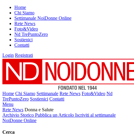
Home
Chi Siamo
Settimanale NoiDonne Online
Rete News
Foto&Video
Nd TrePuntoZero
Sostienici
Contatti
Login
Registrati
Home
Chi Siamo
Settimanale
Rete News
Foto&Video
Nd
TrePuntoZero
Sostienici
Contatti
Menu
Rete News
Donna e Salute
Archivio Storico
Pubblica un Articolo
Iscriviti al settimanale
NoiDonne Online
Cerca