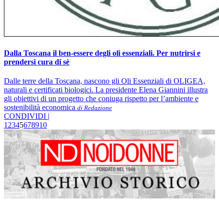
Dalla Toscana il ben-essere degli oli essenziali. Per nutrirsi e
prendersi cura di sè
Dalle terre della Toscana, nascono gli Oli Essenziali di OLIGEA,
naturali e certificati biologici. La presidente Elena Giannini illustra
gli obiettivi di un progetto che coniuga rispetto per l’ambiente e
sostenibilità economica
di Redazione
CONDIVIDI |
1
2
3
4
5
6
7
8
9
10