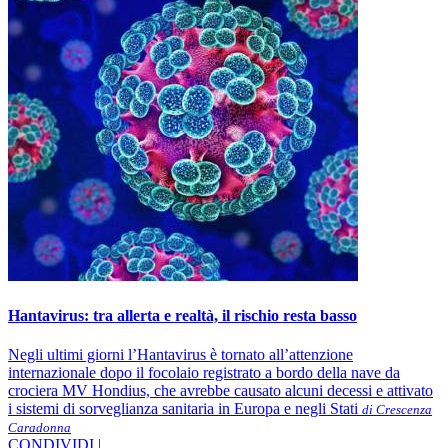
Hantavirus: tra allerta e realtà, il rischio resta basso
Negli ultimi giorni l’Hantavirus è tornato all’attenzione
internazionale dopo il focolaio registrato a bordo della nave da
crociera MV Hondius, che avrebbe causato alcuni decessi e attivato
i sistemi di sorveglianza sanitaria in Europa e negli Stati
di Crescenza
Caradonna
CONDIVIDI |