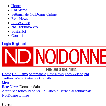
Home
Chi Siamo
Settimanale NoiDonne Online
Rete News
Foto&Video
Nd TrePuntoZero
Sostienici
Contatti
Login
Registrati
Home
Chi Siamo
Settimanale
Rete News
Foto&Video
Nd
TrePuntoZero
Sostienici
Contatti
Menu
Rete News
Donna e Salute
Archivio Storico
Pubblica un Articolo
Iscriviti al settimanale
NoiDonne Online
Cerca