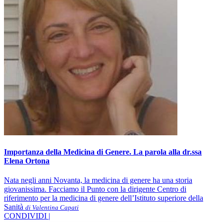
Importanza della Medicina di Genere. La parola alla dr.ssa
Elena Ortona
Nata negli anni Novanta, la medicina di genere ha una storia
giovanissima. Facciamo il Punto con la dirigente Centro di
riferimento per la medicina di genere dell’Istituto superiore della
Sanità
di Valentina Capati
CONDIVIDI |