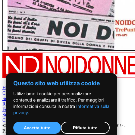
Questo sito web utilizza cookie
Home
Chi Siamo
Utilizziamo i cookie per personalizzare
Settimanale
contenuti e analizzare il traffico. Per maggiori
Rete News
informazioni consulta la nostra
Informativa sulla
Foto&Video
privacy
.
Sostienici
Contatti
©2019 - NoiDonne - Iscrizione ROC n.33421 del 23 /09/ 2019 -
Accetta tutto
Rifiuta tutto
P.IVA 00878931005