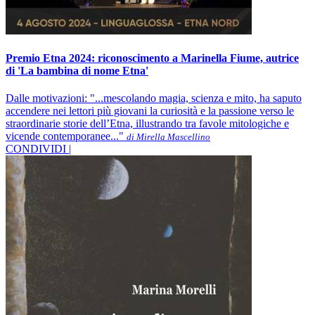
Premio Etna 2024: riconoscimento a Marinella Fiume, autrice
di 'La bambina di nome Etna'
Dalle motivazioni: "...mescolando magia, scienza e mito, ha saputo
accendere nei lettori più giovani la curiosità e la passione verso le
straordinarie storie dell’Etna, illustrando tra favole mitologiche e
vicende contemporanee..."
di Mirella Mascellino
CONDIVIDI |