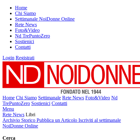
Home
Chi Siamo
Settimanale NoiDonne Online
Rete News
Foto&Video
Nd TrePuntoZero
Sostienici
Contatti
Login
Registrati
Home
Chi Siamo
Settimanale
Rete News
Foto&Video
Nd
TrePuntoZero
Sostienici
Contatti
Menu
Rete News
Libri
Archivio Storico
Pubblica un Articolo
Iscriviti al settimanale
NoiDonne Online
Cerca