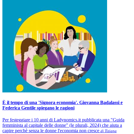
È il tempo di una 'Signora economia'. Giovanna Badalassi e
Federica Gentile spiegano le ragioni
Per festeggiare i 10 anni di Ladynomics.it pubblicata una "Guida
femminista al capitale delle donne" (le plurali, 2024) che aiuta a
capire perchè senza le donne l'economia non cresce
di Tiziana