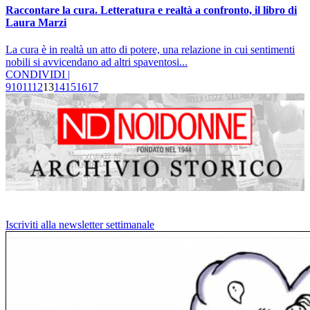
Raccontare la cura. Letteratura e realtà a confronto, il libro di
Laura Marzi
La cura è in realtà un atto di potere, una relazione in cui sentimenti
nobili si avvicendano ad altri spaventosi...
CONDIVIDI |
9
10
11
12
13
14
15
16
17
Iscriviti alla newsletter settimanale