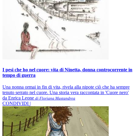
I pesi che ho nel cuore: vita di Ninetta, donna controcorrente in
tempo di guerra
Una nonna ormai in fin di vita, rivela alla nipote ciò che ha sempre
tenuto serrato nel cuore. Una storia vera raccontata in 'Cuore nero'
da Enrica Leone
di Floriana Mastandrea
CONDIVIDI |