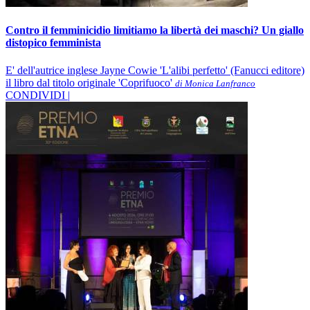
Contro il femminicidio limitiamo la libertà dei maschi? Un giallo
distopico femminista
E' dell'autrice inglese Jayne Cowie 'L'alibi perfetto' (Fanucci editore)
il libro dal titolo originale 'Coprifuoco'
di Monica Lanfranco
CONDIVIDI |