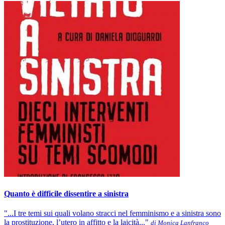
Quanto è difficile dissentire a sinistra
"...I tre temi sui quali volano stracci nel femminismo e a sinistra sono
la prostituzione, l’utero in affitto e la laicità..."
di Monica Lanfranco