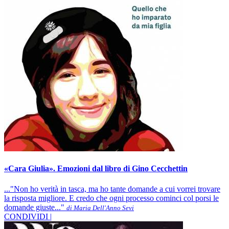
«Cara Giulia». Emozioni dal libro di Gino Cecchettin
..."Non ho verità in tasca, ma ho tante domande a cui vorrei trovare
la risposta migliore. E credo che ogni processo cominci col porsi le
domande giuste..."
di Maria Dell'Anno Sevi
CONDIVIDI |