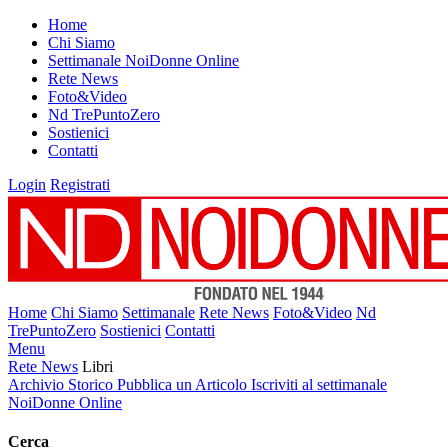
Home
Chi Siamo
Settimanale NoiDonne Online
Rete News
Foto&Video
Nd TrePuntoZero
Sostienici
Contatti
Login
Registrati
Home
Chi Siamo
Settimanale
Rete News
Foto&Video
Nd
TrePuntoZero
Sostienici
Contatti
Menu
Rete News
Libri
Archivio Storico
Pubblica un Articolo
Iscriviti al settimanale
NoiDonne Online
Cerca