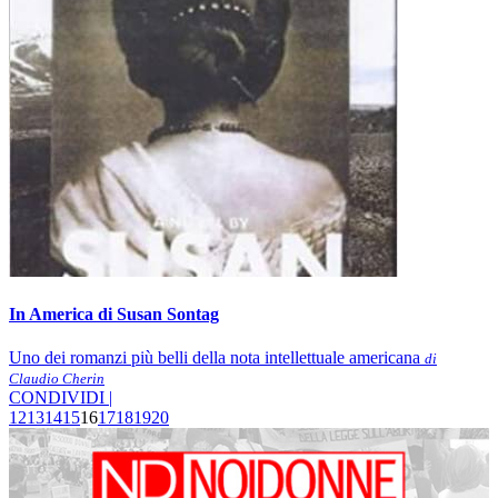
In America di Susan Sontag
Uno dei romanzi più belli della nota intellettuale americana
di
Claudio Cherin
CONDIVIDI |
12
13
14
15
16
17
18
19
20