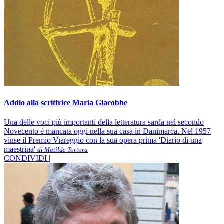
Addio alla scrittrice Maria Giacobbe
Una delle voci più importanti della letteratura sarda nel secondo
Novecento è mancata oggi nella sua casa in Danimarca. Nel 1957
vinse il Premio Viareggio con la sua opera prima 'Diario di una
maestrina'
di Matilde Tortora
CONDIVIDI |