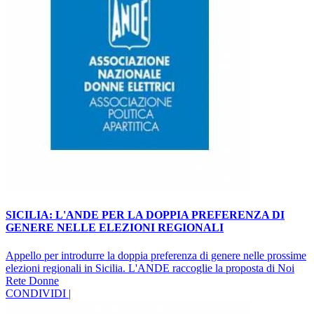
SICILIA: L'ANDE PER LA DOPPIA PREFERENZA DI
GENERE NELLE ELEZIONI REGIONALI
Appello per introdurre la doppia preferenza di genere nelle prossime
elezioni regionali in Sicilia. L'ANDE raccoglie la proposta di Noi
Rete Donne
CONDIVIDI |