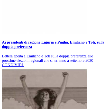
Ai presidenti di regione Liguria e Puglia, Emiliano e Toti, sulla
doppia preferenza
Lettera aperta a Emiliano e Toti sulla doppia preferenza alle
prossime elezioni regionali che si terranno a settembre 2020
CONDIVIDI |