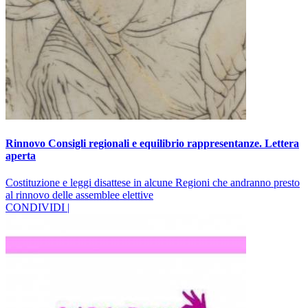
Rinnovo Consigli regionali e equilibrio rappresentanze. Lettera
aperta
Costituzione e leggi disattese in alcune Regioni che andranno presto
al rinnovo delle assemblee elettive
CONDIVIDI |