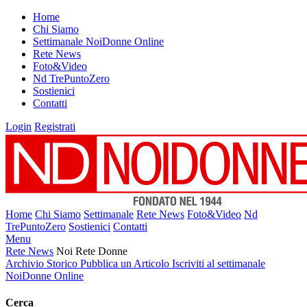
Home
Chi Siamo
Settimanale NoiDonne Online
Rete News
Foto&Video
Nd TrePuntoZero
Sostienici
Contatti
Login
Registrati
Home
Chi Siamo
Settimanale
Rete News
Foto&Video
Nd
TrePuntoZero
Sostienici
Contatti
Menu
Rete News
Noi Rete Donne
Archivio Storico
Pubblica un Articolo
Iscriviti al settimanale
NoiDonne Online
Cerca