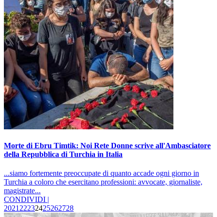
Morte di Ebru Timtik: Noi Rete Donne scrive all'Ambasciatore
della Repubblica di Turchia in Italia
...siamo fortemente preoccupate di quanto accade ogni giorno in
Turchia a coloro che esercitano professioni: avvocate, giornaliste,
magistrate...
CONDIVIDI |
20
21
22
23
24
25
26
27
28