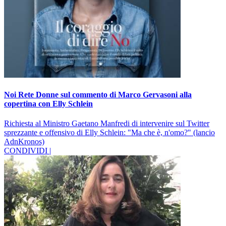
Noi Rete Donne sul commento di Marco Gervasoni alla
copertina con Elly Schlein
Richiesta al Ministro Gaetano Manfredi di intervenire sul Twitter
sprezzante e offensivo di Elly Schlein: "Ma che è, n'omo?" (lancio
AdnKronos)
CONDIVIDI |