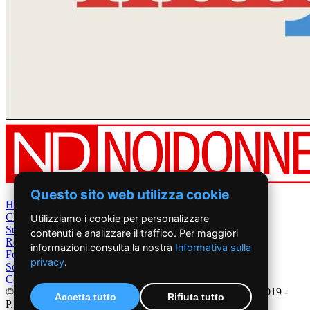
Questo sito web utilizza cookie
Home
Chi Siamo
Utilizziamo i cookie per personalizzare
Settimanale
contenuti e analizzare il traffico. Per maggiori
Rete News
informazioni consulta la nostra
Informativa sulla
Foto&Video
privacy
.
Sostienici
Contatti
©2019 - NoiDonne - Iscrizione ROC n.33421 del 23 /09/ 2019 -
Accetta tutto
Rifiuta tutto
P.IVA 00878931005