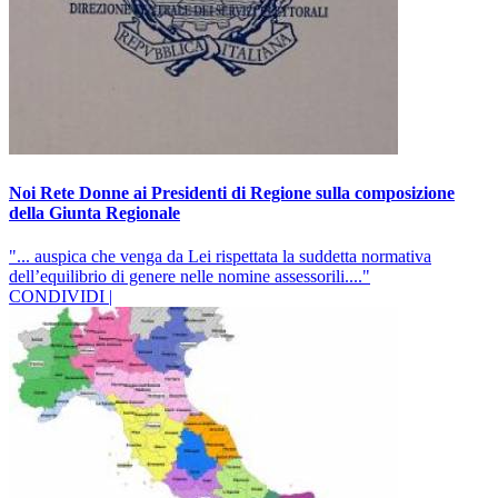
Noi Rete Donne ai Presidenti di Regione sulla composizione
della Giunta Regionale
"... auspica che venga da Lei rispettata la suddetta normativa
dell’equilibrio di genere nelle nomine assessorili...."
CONDIVIDI |