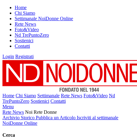
Home
Chi Siamo
Settimanale NoiDonne Online
Rete News
Foto&Video
Nd TrePuntoZero
Sostienici
Contatti
Login
Registrati
Home
Chi Siamo
Settimanale
Rete News
Foto&Video
Nd
TrePuntoZero
Sostienici
Contatti
Menu
Rete News
Noi Rete Donne
Archivio Storico
Pubblica un Articolo
Iscriviti al settimanale
NoiDonne Online
Cerca