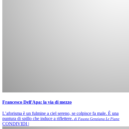
Francesco Dell'Apa: la via di mezzo
L’aforisma è un fulmine a ciel sereno, se colpisce fa male. È una
puntura di spillo che induce a riflettere.
di Fausta Genziana Le Piane
CONDIVIDI |