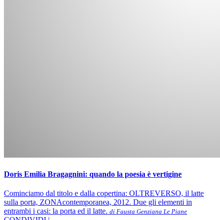
Doris Emilia Bragagnini: quando la poesia è vertigine
Cominciamo dal titolo e dalla copertina: OLTREVERSO, il latte
sulla porta, ZONAcontemporanea, 2012. Due gli elementi in
entrambi i casi: la porta ed il latte.
di Fausta Genziana Le Piane
CONDIVIDI |