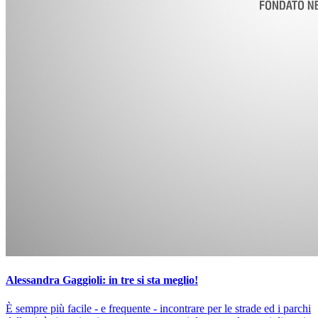
Alessandra Gaggioli: in tre si sta meglio!
È sempre più facile - e frequente - incontrare per le strade ed i parchi