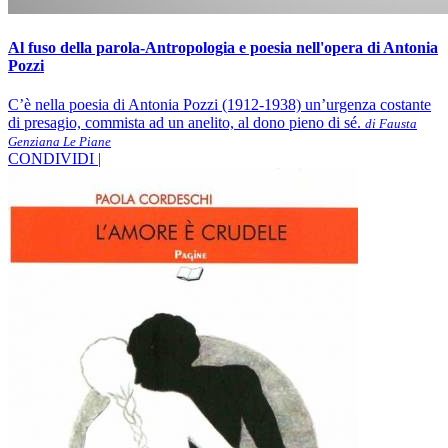
Al fuso della parola-Antropologia e poesia nell'opera di Antonia
Pozzi
C’è nella poesia di Antonia Pozzi (1912-1938) un’urgenza costante
di presagio, commista ad un anelito, al dono pieno di sé.
di Fausta
Genziana Le Piane
CONDIVIDI |