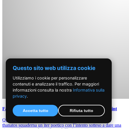
Questo sito web utilizza cookie
Utilizziamo i cookie per personalizzare
contenuti e analizzare il traffico. Per maggiori
informazioni consulta la nostra
Informativa sulla
privacy
.
Fausta Gennziana Le Piane - Parole scartate - Youcanprint
Accetta tutto
Rifiuta tutto
Questa scabra plaquette arata dal patico sentimento di bios e
thanatos squaderna un iter poetico con l’intento sotteso a dare una