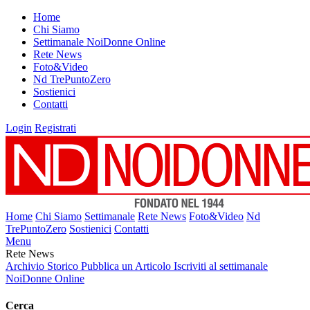
Home
Chi Siamo
Settimanale NoiDonne Online
Rete News
Foto&Video
Nd TrePuntoZero
Sostienici
Contatti
Login
Registrati
Home
Chi Siamo
Settimanale
Rete News
Foto&Video
Nd
TrePuntoZero
Sostienici
Contatti
Menu
Rete News
Archivio Storico
Pubblica un Articolo
Iscriviti al settimanale
NoiDonne Online
Cerca