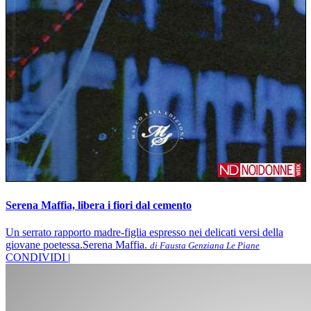
Serena Maffia, libera i fiori dal cemento
Un serrato rapporto madre-figlia espresso nei delicati versi della
giovane poetessa.Serena Maffia.
di Fausta Genziana Le Piane
CONDIVIDI |