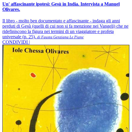
Un' affascinante ipotesi: Gesù in India. Intervista a Manuel
Olivares.
Il libro - molto ben documentato e affascinante - indaga gli anni
perduti di Gesù (quelli di cui non si fa menzione nei Vangeli) che ne
ridefiniscono la figura nei termini di un viaggiatore e profeta
universale (p. 25).
di Fausta Genziana Le Piane
CONDIVIDI |