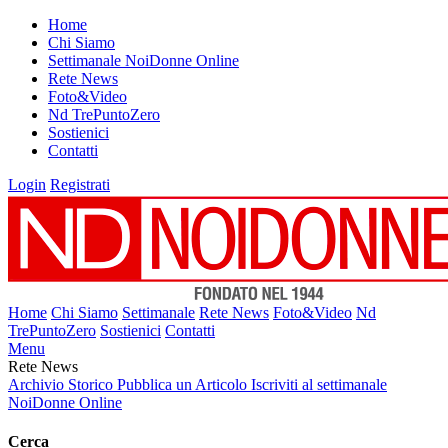
Home
Chi Siamo
Settimanale NoiDonne Online
Rete News
Foto&Video
Nd TrePuntoZero
Sostienici
Contatti
Login
Registrati
Home
Chi Siamo
Settimanale
Rete News
Foto&Video
Nd
TrePuntoZero
Sostienici
Contatti
Menu
Rete News
Archivio Storico
Pubblica un Articolo
Iscriviti al settimanale
NoiDonne Online
Cerca