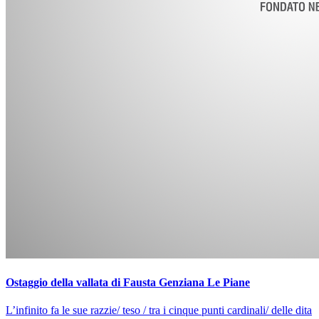
Ostaggio della vallata di Fausta Genziana Le Piane
L’infinito fa le sue razzie/ teso / tra i cinque punti cardinali/ delle dita