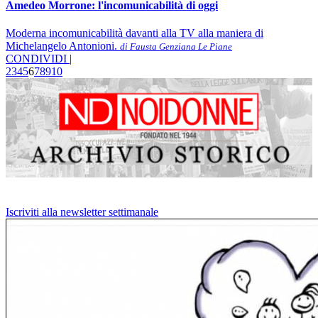
Amedeo Morrone: l'incomunicabilità di oggi
Moderna incomunicabilità davanti alla TV alla maniera di
Michelangelo Antonioni.
di Fausta Genziana Le Piane
CONDIVIDI |
2
3
4
5
6
7
8
9
10
Iscriviti alla newsletter settimanale