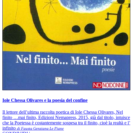
Iole Chessa Olivares e la poesia del confine
Il lettore dell’ultima raccolta poetica di Iole Chessa Olivares, Nel
finito …mai finito, Edizioni Nemapress, 2015, già dal titolo, intuisce
che la Poetessa è costantemente sospesa tra il finito, cioè la realtà e l’
infinito
di Fausta Genziana Le Piane