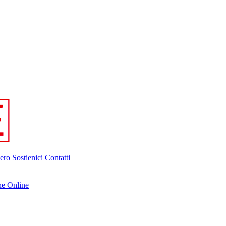
ero
Sostienici
Contatti
ne Online