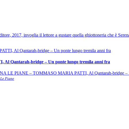
ditore, 2017, invoglia il lettore a gustare quella ghiottoneria che è Ser
ntarah-bridge – Un ponte lungo tremila anni fra
NA LE PIANE – TOMMASO MARIA PATTI, Al Qantarah-bridge – Un ponte
 Le Piane