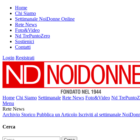
Home
Chi Siamo
Settimanale NoiDonne Online
Rete News
Foto&Video
Nd TrePuntoZero
Sostienici
Contatti
Login
Registrati
Home
Chi Siamo
Settimanale
Rete News
Foto&Video
Nd TrePuntoZ
Menu
Rete News
Archivio Storico
Pubblica un Articolo
Iscriviti al settimanale NoiDon
Cerca