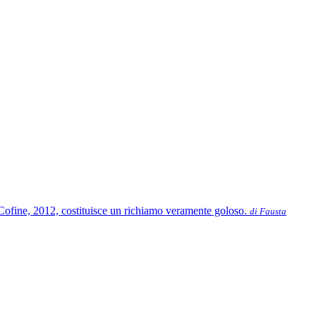
ni Cofine, 2012, costituisce un richiamo veramente goloso.
di Fausta