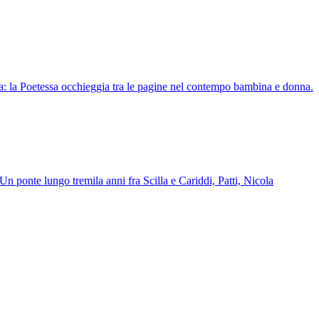
ena: la Poetessa occhieggia tra le pagine nel contempo bambina e donna.
 lungo tremila anni fra Scilla e Cariddi, Patti, Nicola