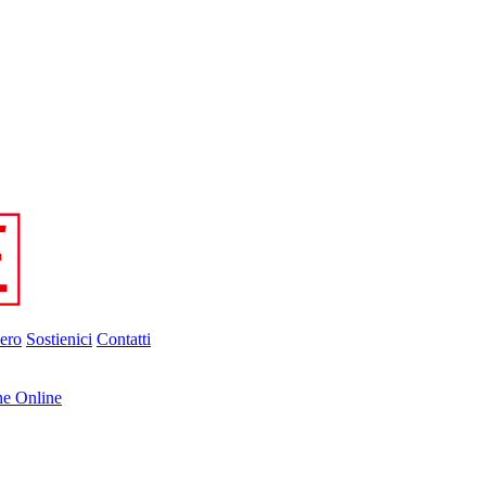
ero
Sostienici
Contatti
ne Online