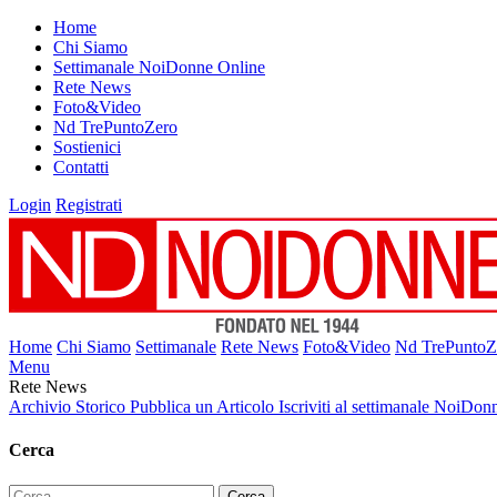
Home
Chi Siamo
Settimanale NoiDonne Online
Rete News
Foto&Video
Nd TrePuntoZero
Sostienici
Contatti
Login
Registrati
Home
Chi Siamo
Settimanale
Rete News
Foto&Video
Nd TrePuntoZ
Menu
Rete News
Archivio Storico
Pubblica un Articolo
Iscriviti al settimanale NoiDon
Cerca