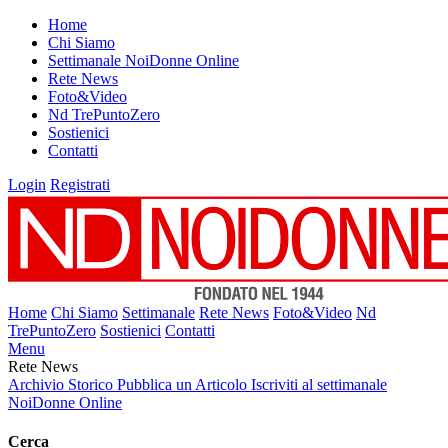
Home
Chi Siamo
Settimanale NoiDonne Online
Rete News
Foto&Video
Nd TrePuntoZero
Sostienici
Contatti
Login
Registrati
Home
Chi Siamo
Settimanale
Rete News
Foto&Video
Nd
TrePuntoZero
Sostienici
Contatti
Menu
Rete News
Archivio Storico
Pubblica un Articolo
Iscriviti al settimanale
NoiDonne Online
Cerca