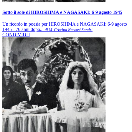
Sotto il sole di HIROSHIMA e NAGASAKI: 6-9 agosto 1945
Un ricordo in poesia per HIROSHIMA e NAGASAKI: 6-9 agosto
1945 - 76 anni dopo...
di M. Cristina Nascosi Sandri
CONDIVIDI |