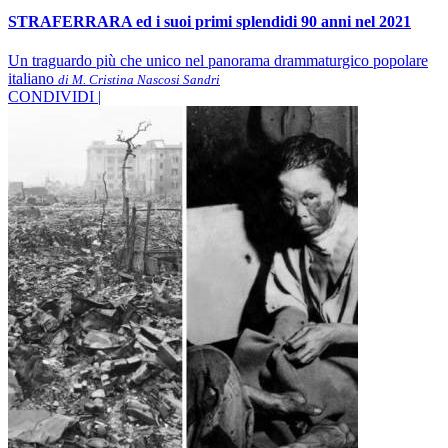
STRAFERRARA ed i suoi primi splendidi 90 anni nel 2021
Un traguardo più che unico nel panorama drammaturgico popolare
italiano
di M. Cristina Nascosi Sandri
CONDIVIDI |