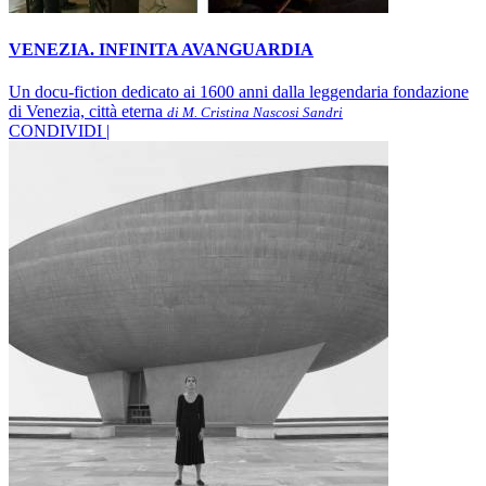
VENEZIA. INFINITA AVANGUARDIA
Un docu-fiction dedicato ai 1600 anni dalla leggendaria fondazione
di Venezia, città eterna
di M. Cristina Nascosi Sandri
CONDIVIDI |