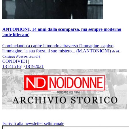
ANTONIONI, 14 anni dalla scomparsa, ma sempre moderno
'ante litteram'
Cominciando a capire il mondo attraverso l'immagine, capivo
l'immagine, la sua forza, il suo mistero... (M.ANTONIONI)
di M.
Cristina Nascosi Sandri
CONDIVIDI |
13
14
15
16
17
18
19
20
21
Iscriviti alla newsletter settimanale