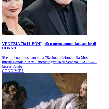
VENEZIA 78: i LEONI, più o meno annunciati, anche di
DONNA
Si è appena chiusa anche la 78esima edizione della Mostra
Internazionale d’Arte Cinematografica di Venezia
di M. Cristina
Nascosi Sandri
CONDIVIDI |