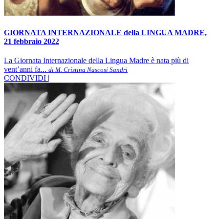
GIORNATA INTERNAZIONALE della LINGUA MADRE,
21 febbraio 2022
La Giornata Internazionale della Lingua Madre è nata più di
vent’anni fa...
di M. Cristina Nascosi Sandri
CONDIVIDI |