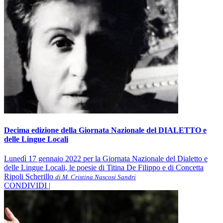
Decima edizione della Giornata Nazionale del DIALETTO e
delle Lingue Locali
Lunedì 17 gennaio 2022 per la Giornata Nazionale del Dialetto e
delle Lingue Locali, le poesie di Titina De Filippo e di Concetta
Ripoli Scherillo
di M. Cristina Nascosi Sandri
CONDIVIDI |