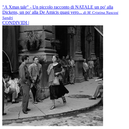
"A Xmas tale" - Un piccolo racconto di NATALE un po' alla
Dickens, un po' alla De Amicis quasi vero...
di M. Cristina Nascosi
Sandri
CONDIVIDI |