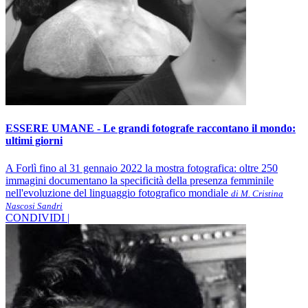
ESSERE UMANE - Le grandi fotografe raccontano il mondo:
ultimi giorni
A Forlì fino al 31 gennaio 2022 la mostra fotografica: oltre 250
immagini documentano la specificità della presenza femminile
nell'evoluzione del linguaggio fotografico mondiale
di M. Cristina
Nascosi Sandri
CONDIVIDI |