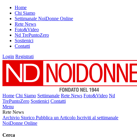
Home
Chi Siamo
Settimanale NoiDonne Online
Rete News
Foto&Video
Nd TrePuntoZero
Sostienici
Contatti
Login
Registrati
Home
Chi Siamo
Settimanale
Rete News
Foto&Video
Nd
TrePuntoZero
Sostienici
Contatti
Menu
Rete News
Archivio Storico
Pubblica un Articolo
Iscriviti al settimanale
NoiDonne Online
Cerca