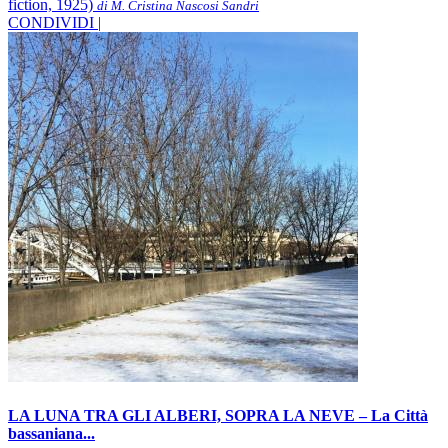
fiction, 1925)
di M. Cristina Nascosi Sandri
CONDIVIDI |
LA LUNA TRA GLI ALBERI, SOPRA LA NEVE – La Città
bassaniana...