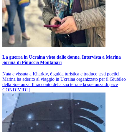
La guerra in Ucraina vista dalle donne. Intervista a Marina
Sorina di Pinuccia Montanari
Nata e vissuta a Kharkiv, è guida turistica e traduce testi poetici,
Marina ha aderito al viaggio in Ucraina organizzato per il Giubileo
della Speranza. Il racconto della sua terra e la speranza di pace
CONDIVIDI |