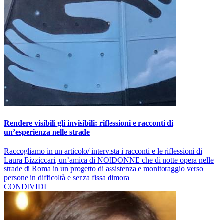
Rendere visibili gli invisibili: riflessioni e racconti di
un’esperienza nelle strade
Raccogliamo in un articolo/ intervista i racconti e le riflessioni di
Laura Bizziccari, un’amica di NOIDONNE che di notte opera nelle
strade di Roma in un progetto di assistenza e monitoraggio verso
persone in difficoltà e senza fissa dimora
CONDIVIDI |