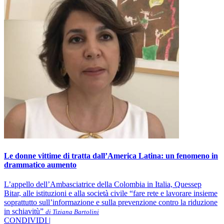
Le donne vittime di tratta dall’America Latina: un fenomeno in
drammatico aumento
L’appello dell’Ambasciatrice della Colombia in Italia, Quessep
Bitar, alle istituzioni e alla società civile “fare rete e lavorare insieme
soprattutto sull’informazione e sulla prevenzione contro la riduzione
in schiavitù”
di Tiziana Bartolini
CONDIVIDI |