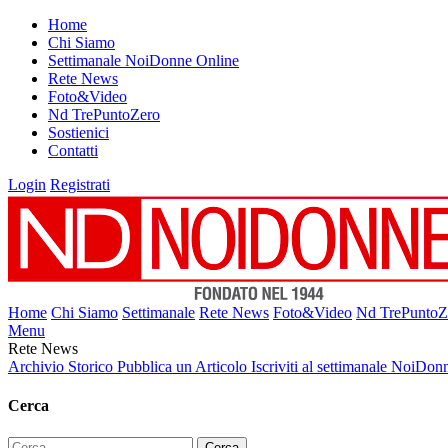
Home
Chi Siamo
Settimanale NoiDonne Online
Rete News
Foto&Video
Nd TrePuntoZero
Sostienici
Contatti
Login
Registrati
Home
Chi Siamo
Settimanale
Rete News
Foto&Video
Nd TrePuntoZ
Menu
Rete News
Archivio Storico
Pubblica un Articolo
Iscriviti al settimanale NoiDon
Cerca