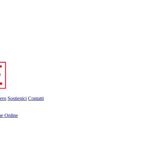
ero
Sostienici
Contatti
ne Online