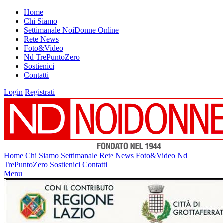
Home
Chi Siamo
Settimanale NoiDonne Online
Rete News
Foto&Video
Nd TrePuntoZero
Sostienici
Contatti
Login
Registrati
Home
Chi Siamo
Settimanale
Rete News
Foto&Video
Nd
TrePuntoZero
Sostienici
Contatti
Menu