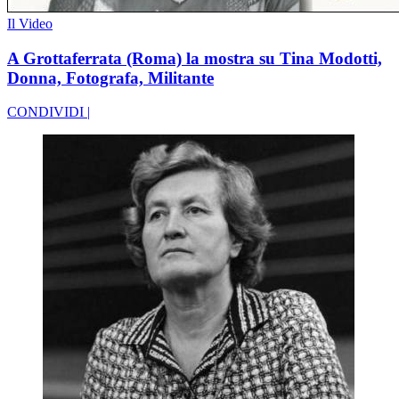
Il Video
A Grottaferrata (Roma) la mostra su Tina Modotti,
Donna, Fotografa, Militante
CONDIVIDI |