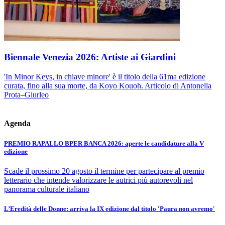
Biennale Venezia 2026: Artiste ai Giardini
'In Minor Keys, in chiave minore' è il titolo della 61ma edizione
curata, fino alla sua morte, da Koyo Kouoh. Articolo di Antonella
Prota–Giurleo
Agenda
PREMIO RAPALLO BPER BANCA 2026: aperte le candidature alla V
edizione
Scade il prossimo 20 agosto il termine per partecipare al premio
letterario che intende valorizzare le autrici più autorevoli nel
panorama culturale italiano
L’Eredità delle Donne: arriva la IX edizione dal titolo 'Paura non avremo'