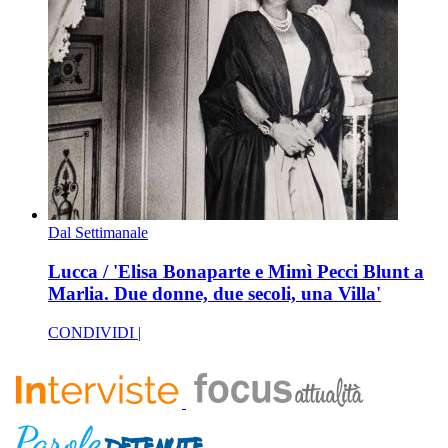
Dal Settimanale
Lucca / 'Elisa Bonaparte e Mimì Pecci Blunt a
Marlia. Due donne, due secoli, una Villa'
CONDIVIDI |