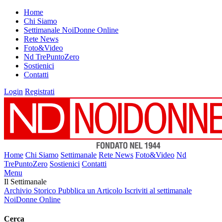
Home
Chi Siamo
Settimanale NoiDonne Online
Rete News
Foto&Video
Nd TrePuntoZero
Sostienici
Contatti
Login
Registrati
Home
Chi Siamo
Settimanale
Rete News
Foto&Video
Nd
TrePuntoZero
Sostienici
Contatti
Menu
Il Settimanale
Archivio Storico
Pubblica un Articolo
Iscriviti al settimanale
NoiDonne Online
Cerca