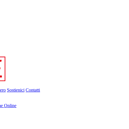
ero
Sostienici
Contatti
ne Online