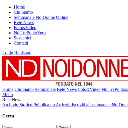
Home
Chi Siamo
Settimanale NoiDonne Online
Rete News
Foto&Video
Nd TrePuntoZero
Sostienici
Contatti
Login
Registrati
Home
Chi Siamo
Settimanale
Rete News
Foto&Video
Nd TrePuntoZ
Menu
Rete News
Archivio Storico
Pubblica un Articolo
Iscriviti al settimanale NoiDon
Cerca