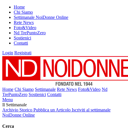
Home
Chi Siamo
Settimanale NoiDonne Online
Rete News
Foto&Video
Nd TrePuntoZero
Sostienici
Contatti
Login
Registrati
Home
Chi Siamo
Settimanale
Rete News
Foto&Video
Nd
TrePuntoZero
Sostienici
Contatti
Menu
Il Settimanale
Archivio Storico
Pubblica un Articolo
Iscriviti al settimanale
NoiDonne Online
Cerca