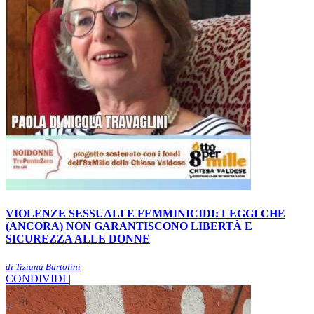
VIOLENZE SESSUALI E FEMMINICIDI: LEGGI CHE
(ANCORA) NON GARANTISCONO LIBERTÀ E
SICUREZZA ALLE DONNE
di Tiziana Bartolini
CONDIVIDI |