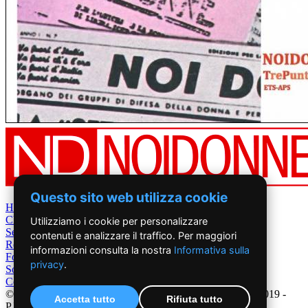
Questo sito web utilizza cookie
Home
Chi Siamo
Utilizziamo i cookie per personalizzare
Settimanale
contenuti e analizzare il traffico. Per maggiori
Rete News
informazioni consulta la nostra
Informativa sulla
Foto&Video
privacy
.
Sostienici
Contatti
©2019 - NoiDonne - Iscrizione ROC n.33421 del 23 /09/ 2019 -
Accetta tutto
Rifiuta tutto
P.IVA 00878931005