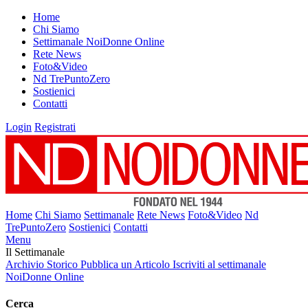
Home
Chi Siamo
Settimanale NoiDonne Online
Rete News
Foto&Video
Nd TrePuntoZero
Sostienici
Contatti
Login
Registrati
Home
Chi Siamo
Settimanale
Rete News
Foto&Video
Nd
TrePuntoZero
Sostienici
Contatti
Menu
Il Settimanale
Archivio Storico
Pubblica un Articolo
Iscriviti al settimanale
NoiDonne Online
Cerca