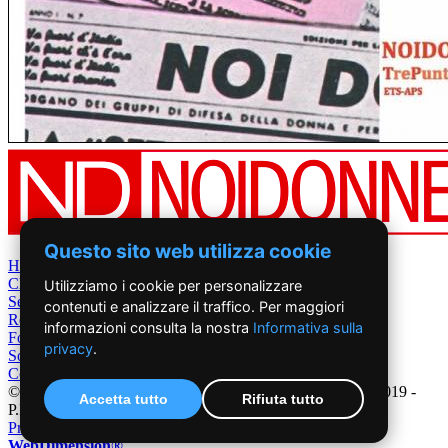
Questo sito web utilizza cookie
Home
Chi Siamo
Utilizziamo i cookie per personalizzare
Settimanale
contenuti e analizzare il traffico. Per maggiori
Rete News
informazioni consulta la nostra
Informativa sulla
Foto&Video
privacy
.
Sostienici
Contatti
©2019 - NoiDonne - Iscrizione ROC n.33421 del 23 /09/ 2019 -
Accetta tutto
Rifiuta tutto
P.IVA 00878931005
Privacy Policy
-
Cookie Policy
|
Creazione Siti Internet
WebDimension®