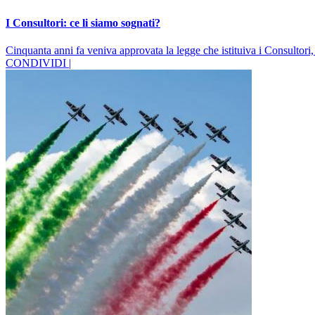
I Consultori: ce li siamo sognati?
Cinquanta anni fa veniva approvata la legge che istituiva i Consultori, 
CONDIVIDI |