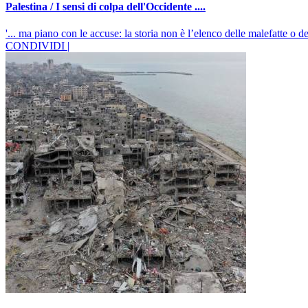
Palestina / I sensi di colpa dell'Occidente ....
'... ma piano con le accuse: la storia non è l’elenco delle malefatte o de
CONDIVIDI |