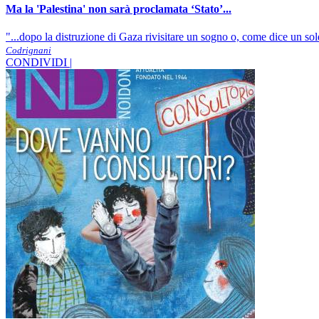
Ma la 'Palestina' non sarà proclamata ‘Stato’...
"...dopo la distruzione di Gaza rivisitare un sogno o, come dice un sold
Codrignani
CONDIVIDI |