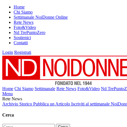
Home
Chi Siamo
Settimanale NoiDonne Online
Rete News
Foto&Video
Nd TrePuntoZero
Sostienici
Contatti
Login
Registrati
Home
Chi Siamo
Settimanale
Rete News
Foto&Video
Nd TrePuntoZ
Menu
Rete News
Archivio Storico
Pubblica un Articolo
Iscriviti al settimanale NoiDon
Cerca