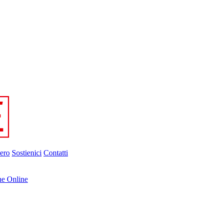
ero
Sostienici
Contatti
ne Online