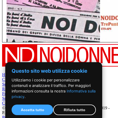
Questo sito web utilizza cookie
Home
Chi Siamo
Utilizziamo i cookie per personalizzare
Settimanale
contenuti e analizzare il traffico. Per maggiori
Rete News
informazioni consulta la nostra
Informativa sulla
Foto&Video
privacy
.
Sostienici
Contatti
©2019 - NoiDonne - Iscrizione ROC n.33421 del 23 /09/ 2019 -
Accetta tutto
Rifiuta tutto
P.IVA 00878931005
Privacy Policy
-
Cookie Policy
|
Creazione Siti Internet