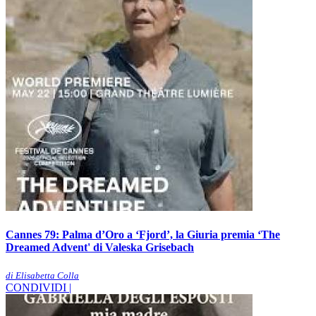
Cannes 79: Palma d’Oro a ‘Fjord’, la Giuria premia ‘The
Dreamed Advent' di Valeska Grisebach
di Elisabetta Colla
CONDIVIDI |