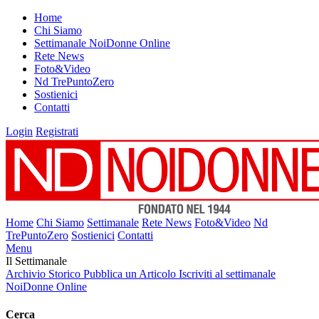
Home
Chi Siamo
Settimanale NoiDonne Online
Rete News
Foto&Video
Nd TrePuntoZero
Sostienici
Contatti
Login
Registrati
Home
Chi Siamo
Settimanale
Rete News
Foto&Video
Nd
TrePuntoZero
Sostienici
Contatti
Menu
Il Settimanale
Archivio Storico
Pubblica un Articolo
Iscriviti al settimanale
NoiDonne Online
Cerca