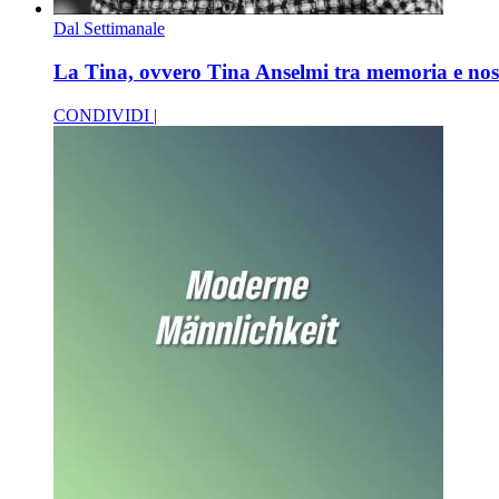
Dal Settimanale
La Tina, ovvero Tina Anselmi tra memoria e nos
CONDIVIDI |