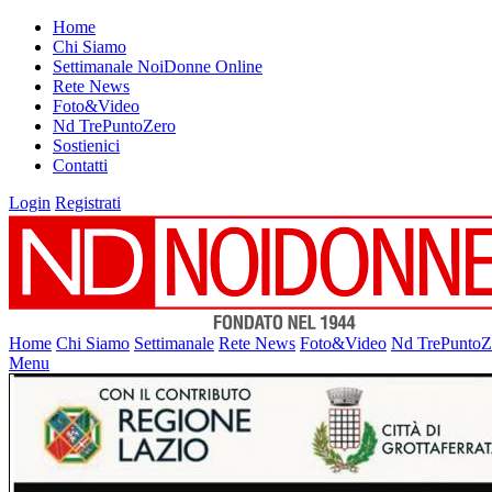
Home
Chi Siamo
Settimanale NoiDonne Online
Rete News
Foto&Video
Nd TrePuntoZero
Sostienici
Contatti
Login
Registrati
Home
Chi Siamo
Settimanale
Rete News
Foto&Video
Nd TrePuntoZ
Menu