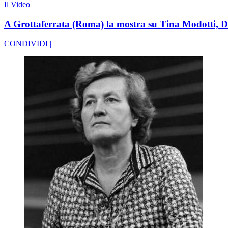
Il Video
A Grottaferrata (Roma) la mostra su Tina Modotti, D
CONDIVIDI |